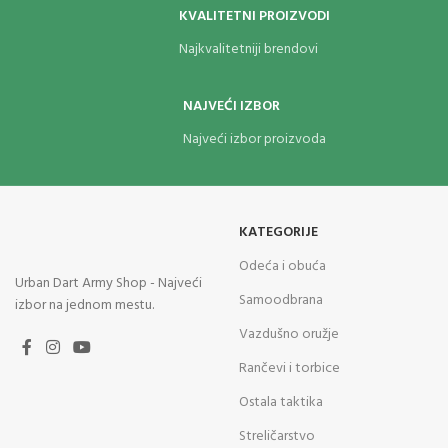
KVALITETNI PROIZVODI
Najkvalitetniji brendovi
NAJVEĆI IZBOR
Najveći izbor proizvoda
KATEGORIJE
Odeća i obuća
Urban Dart Army Shop - Najveći
Samoodbrana
izbor na jednom mestu.
Vazdušno oružje
Rančevi i torbice
Ostala taktika
Streličarstvo