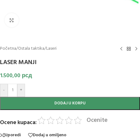
Klikni za uvećanje slike
Početna
/
Ostala taktika
/
Laseri
LASER MANJI
1.500,00
рсд
-
+
DODAJ U KORPU
Ocenite
Ocene kupaca:
Uporedi
Dodaj u omiljeno