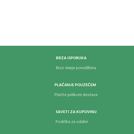
silikonskim uljem koje ovaj
proizvod
Težina – 92g
sadrži. Takođe štiti pištolj od
Baterije 3x AAA
blokiranja u slučaju lakog mraza.
Proizvođač: Led Lenser, Nemačka
Boce su pod pritiskom i zapaljive.
Čuvati van domašaja dece!
BRZA ISPORUKA
Brzo slanje porudžbina
PLAĆANJE POUZEĆEM
Platite prilikom dostave
SAVETI ZA KUPOVINU
Podrška za odabir