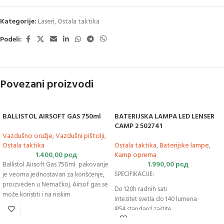
Kategorije:
Laseri
,
Ostala taktika
Podeli:
Povezani proizvodi
BALLISTOL AIRSOFT GAS 750ml
BATERIJSKA LAMPA LED LENSER
CAMP 2 502741
Vazdušno oružje
,
Vazdušni pištolji
,
Ostala taktika
Ostala taktika
,
Baterijske lampe
,
1.400,00
рсд
Kamp oprema
1.990,00
рсд
Ballistol Airsoft Gas 750ml pakovanje
je veoma jednostavan za korišćenje,
SPECIFIKACIJE:
proizveden u Nemačkoj. Airsof gas se
Do 120h radnih sati
može koristiti i na niskim
Intezitet svetla do 140 lumena
temperaturama, neutralnog je mirisa.
IP54 standard zaštite
Pištolji
su zaštićeni zahvaljujući
Dimenzije – 61 x 50 x 50 mm