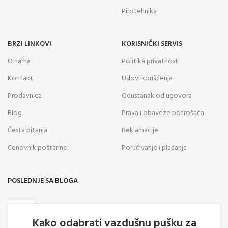
Pirotehnika
BRZI LINKOVI
KORISNIČKI SERVIS
O nama
Politika privatnosti
Kontakt
Uslovi korišćenja
Prodavnica
Odustanak od ugovora
Blog
Prava i obaveze potrošača
Česta pitanja
Reklamacije
Cenovnik poštarine
Poručivanje i plaćanja
POSLEDNJE SA BLOGA
05
AVG
Kako odabrati vazdušnu pušku za