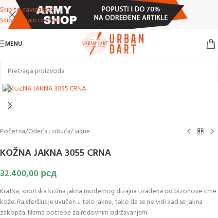
Skip to navigation
Skip to main content
MENU
Klikni za uvećanje slike
Početna
/
Odeća i obuća
/
Jakne
KOŽNA JAKNA 3055 CRNA
32.400,00
рсд
Kratka, sportska kožna jakna modernog dizajna izrađena od bizonove crne
kože. Rajsferšlus je uvučen u telo jakne, tako da se ne vidi kad se jakna
zakopča. Nema potrebe za redovnim održavanjem.