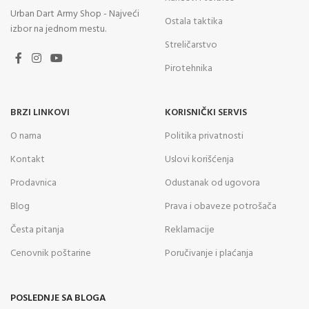
Urban Dart Army Shop - Najveći
Ostala taktika
izbor na jednom mestu.
Streličarstvo
Pirotehnika
BRZI LINKOVI
KORISNIČKI SERVIS
O nama
Politika privatnosti
Kontakt
Uslovi korišćenja
Prodavnica
Odustanak od ugovora
Blog
Prava i obaveze potrošača
Česta pitanja
Reklamacije
Cenovnik poštarine
Poručivanje i plaćanja
POSLEDNJE SA BLOGA