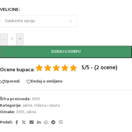
VELICINE
-
+
DODAJ U KORPU
5/5 - (2 ocene)
Ocene kupaca:
Uporedi
Dodaj u omiljeno
Šifra proizvoda:
3055
Kategorije:
Jakne
,
Odeća i obuća
Oznake:
3055
,
Jakna
Podeli: