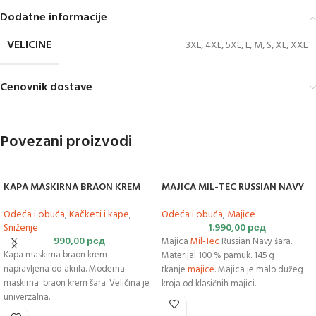
Dodatne informacije
VELICINE
3XL
,
4XL
,
5XL
,
L
,
M
,
S
,
XL
,
XXL
Cenovnik dostave
Povezani proizvodi
KAPA MASKIRNA BRAON KREM
MAJICA MIL-TEC RUSSIAN NAVY
Odeća i obuća
,
Kačketi i kape
,
Odeća i obuća
,
Majice
Sniženje
1.990,00
рсд
990,00
рсд
Majica
Mil-Tec
Russian Navy šara.
Kapa maskirna braon krem
Materijal 100 % pamuk. 145 g
napravljena od akrila. Moderna
tkanje
majice
. Majica je malo dužeg
maskirna braon krem šara. Veličina je
kroja od klasičnih majici.
univerzalna.