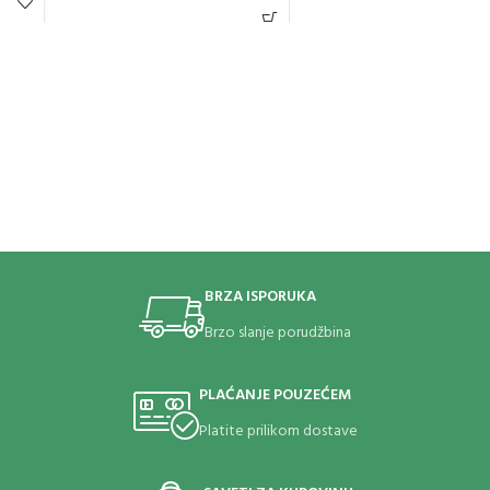
BRZA ISPORUKA
Brzo slanje porudžbina
PLAĆANJE POUZEĆEM
Platite prilikom dostave