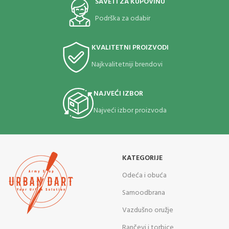
SAVETI ZA KUPOVINU
Podrška za odabir
KVALITETNI PROIZVODI
Najkvalitetniji brendovi
NAJVEĆI IZBOR
Najveći izbor proizvoda
KATEGORIJE
Odeća i obuća
Samoodbrana
Vazdušno oružje
Rančevi i torbice