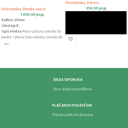
Pirotehnika
,
Dimovi
350,00
рсд
Pirotehnika
,
Rimske sveće
1.600,00
рсд
Kalibar:29mm
Izbačaja:8
Opis efekta
:Plava uzlazna zvezda do
pauka + plava; žuta uzlazna zvezda do
žute i bele strob peonije; brokatni rep
do brokata; zelena uzlazna zvezda do
srebrne hrizanteme
BRZA ISPORUKA
Brzo slanje porudžbina
PLAĆANJE POUZEĆEM
Platite prilikom dostave