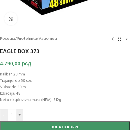
Klikni za uvećanje slike
Početna
/
Pirotehnika
/
Vatrometi
EAGLE BOX 373
4.790,00
рсд
Kalibar: 20 mm
Trajanje: do 50 sec
Visina: do 30 m
Izbačaja: 48
Neto eksplozivna masa (NEM): 312g
-
+
DODAJ U KORPU