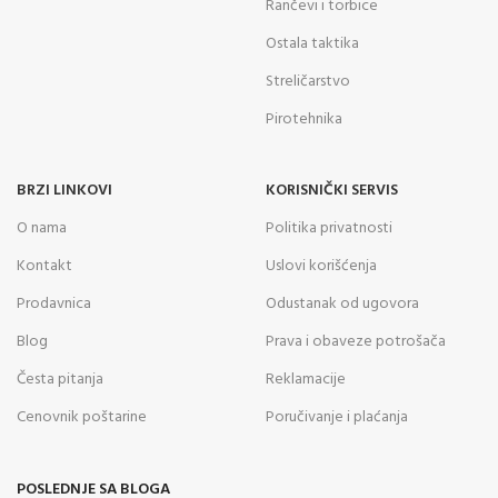
Rančevi i torbice
Ostala taktika
Streličarstvo
Pirotehnika
BRZI LINKOVI
KORISNIČKI SERVIS
O nama
Politika privatnosti
Kontakt
Uslovi korišćenja
Prodavnica
Odustanak od ugovora
Blog
Prava i obaveze potrošača
Česta pitanja
Reklamacije
Cenovnik poštarine
Poručivanje i plaćanja
POSLEDNJE SA BLOGA