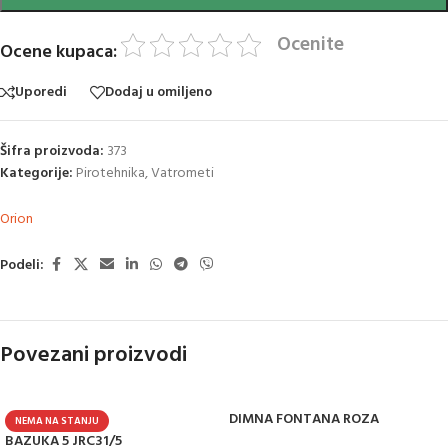
Ocenite
Ocene kupaca:
Uporedi
Dodaj u omiljeno
Šifra proizvoda:
373
Kategorije:
Pirotehnika
,
Vatrometi
Orion
Podeli:
Povezani proizvodi
DIMNA FONTANA ROZA
NEMA NA STANJU
BAZUKA 5 JRC31/5