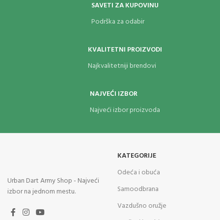
SAVETI ZA KUPOVINU
Podrška za odabir
KVALITETNI PROIZVODI
Najkvalitetniji brendovi
NAJVEĆI IZBOR
Najveći izbor proizvoda
KATEGORIJE
Odeća i obuća
Urban Dart Army Shop - Najveći
Samoodbrana
izbor na jednom mestu.
Vazdušno oružje