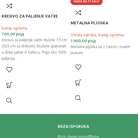
NEMA NA STANJU
KRESIVO ZA PALJENJE VATRE
METALNA PLJOSKA
Kamp oprema
700,00
рсд
Ostala taktika
,
Kamp oprema
Kresivo za paljenje vatre dužine 7,5 cm
1.900,00
рсд
(10,5 cm sa drškom). Možete spakovati
Metalna pljoska sa 2 čašice i malim
u džep jakne ili torbicu. Traje oko 1000
levkom.
paljenja .
1 X
Magnezijumski štapić
1 X Čelični nozić
Sa kremena sastrugati materijal
metalnim strugacem ( napraviti opiljke
) na zapaljivi materijal npr papir, opiljci
drveta, suvo lisce, suva trava itd.
Metalnim nožićem napraviti varnicu
da se zapali materijal.
BRZA ISPORUKA
Brzo slanje porudžbina