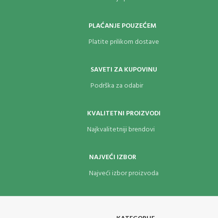
PLAĆANJE POUZEĆEM
Platite prilikom dostave
SAVETI ZA KUPOVINU
Podrška za odabir
KVALITETNI PROIZVODI
Najkvalitetniji brendovi
NAJVEĆI IZBOR
Najveći izbor proizvoda