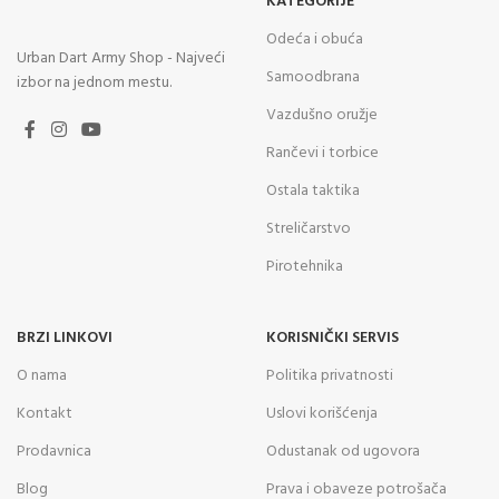
KATEGORIJE
Odeća i obuća
Urban Dart Army Shop - Najveći
Samoodbrana
izbor na jednom mestu.
Vazdušno oružje
Rančevi i torbice
Ostala taktika
Streličarstvo
Pirotehnika
BRZI LINKOVI
KORISNIČKI SERVIS
O nama
Politika privatnosti
Kontakt
Uslovi korišćenja
Prodavnica
Odustanak od ugovora
Blog
Prava i obaveze potrošača