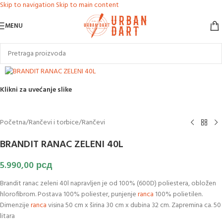
Skip to navigation
Skip to main content
MENU
Klikni za uvećanje slike
Početna
/
Rančevi i torbice
/
Rančevi
BRANDIT RANAC ZELENI 40L
5.990,00
рсд
Brandit ranac zeleni 40l napravljen je od 100% (600D) poliestera, obložen
hlorofibrom. Postava 100% poliester, punjenje
ranca
100% polietilen.
Dimenzije
ranca
visina 50 cm x širina 30 cm x dubina 32 cm. Zapremina ca. 50
litara