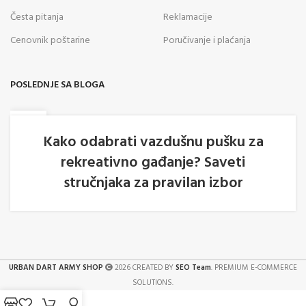
Česta pitanja
Reklamacije
Cenovnik poštarine
Poručivanje i plaćanja
POSLEDNJE SA BLOGA
05
AVG
Kako odabrati vazdušnu pušku za
rekreativno gađanje? Saveti
stručnjaka za pravilan izbor
URBAN DART ARMY SHOP
2026 CREATED BY
SEO Team
. PREMIUM E-COMMERCE
SOLUTIONS.