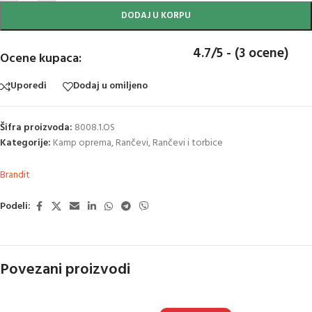
DODAJ U KORPU
4.7/5 - (3 ocene)
Ocene kupaca:
Uporedi
Dodaj u omiljeno
Šifra proizvoda:
8008.1.OS
Kategorije:
Kamp oprema
,
Rančevi
,
Rančevi i torbice
Brandit
Podeli:
Povezani proizvodi