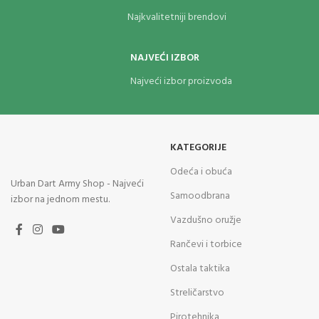
Najkvalitetniji brendovi
NAJVEĆI IZBOR
Najveći izbor proizvoda
KATEGORIJE
Odeća i obuća
Urban Dart Army Shop - Najveći
Samoodbrana
izbor na jednom mestu.
Vazdušno oružje
Rančevi i torbice
Ostala taktika
Streličarstvo
Pirotehnika