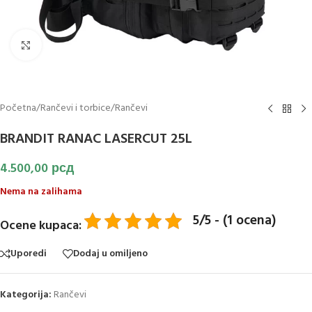
Klikni za uvećanje slike
Početna
/
Rančevi i torbice
/
Rančevi
BRANDIT RANAC LASERCUT 25L
4.500,00
рсд
Nema na zalihama
5/5 - (1 ocena)
Ocene kupaca:
Uporedi
Dodaj u omiljeno
Kategorija:
Rančevi