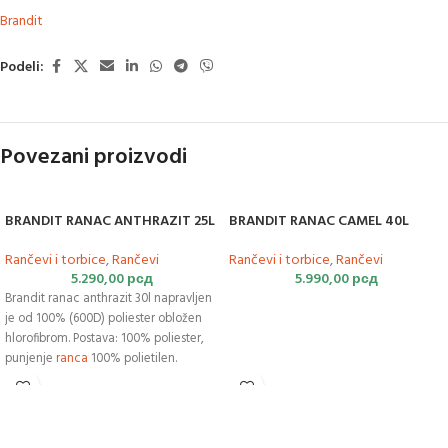
Brandit
Podeli:
Povezani proizvodi
BRANDIT RANAC ANTHRAZIT 25L
BRANDIT RANAC CAMEL 40L
Rančevi i torbice
,
Rančevi
Rančevi i torbice
,
Rančevi
5.290,00
рсд
5.990,00
рсд
Brandit ranac anthrazit 30l napravljen
je od 100% (600D) poliester obložen
hlorofibrom. Postava: 100% poliester,
punjenje
ranca
100% polietilen.
Dimenzije
ranca
: visina 45 cm x širina
24 cm x dubina 26 cm. Zapremina ca.
30 litara.