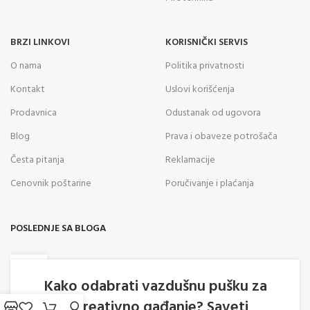
BRZI LINKOVI
KORISNIČKI SERVIS
O nama
Politika privatnosti
Kontakt
Uslovi korišćenja
Prodavnica
Odustanak od ugovora
Blog
Prava i obaveze potrošača
Česta pitanja
Reklamacije
Cenovnik poštarine
Poručivanje i plaćanja
POSLEDNJE SA BLOGA
05
AVG
Kako odabrati vazdušnu pušku za
rekreativno gađanje? Saveti