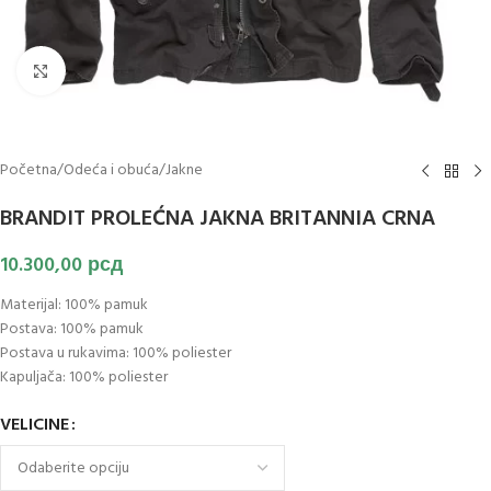
Klikni za uvećanje slike
Početna
/
Odeća i obuća
/
Jakne
BRANDIT PROLEĆNA JAKNA BRITANNIA CRNA
10.300,00
рсд
Materijal: 100% pamuk
Postava: 100% pamuk
Postava u rukavima: 100% poliester
Kapuljača: 100% poliester
VELICINE