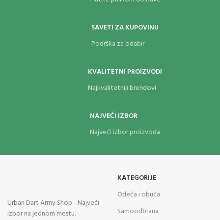
SAVETI ZA KUPOVINU
Podrška za odabir
KVALITETNI PROIZVODI
Najkvalitetniji brendovi
NAJVEĆI IZBOR
Najveći izbor proizvoda
KATEGORIJE
Odeća i obuća
Urban Dart Army Shop - Najveći
Samoodbrana
izbor na jednom mestu.