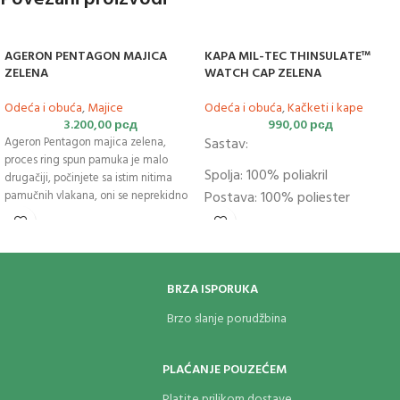
AGERON PENTAGON MAJICA
KAPA MIL-TEC THINSULATE™
ZELENA
WATCH CAP ZELENA
Odeća i obuća
,
Majice
Odeća i obuća
,
Kačketi i kape
3.200,00
рсд
990,00
рсд
Sastav:
Ageron Pentagon majica zelena,
proces ring spun pamuka je malo
Spolja: 100% poliakril
drugačiji, počinjete sa istim nitima
Postava: 100% poliester
pamučnih vlakana, oni se neprekidno
Punjenje: Thinsulate™;
BRZA ISPORUKA
Brzo slanje porudžbina
PLAĆANJE POUZEĆEM
Platite prilikom dostave