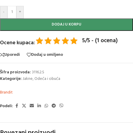
-
+
DODAJ U KORPU
5/5 - (1 ocena)
Ocene kupaca:
Uporedi
Dodaj u omiljeno
Šifra proizvoda:
3116.2.S
Kategorije:
Jakne
,
Odeća i obuća
Brandit
Podeli:
Povezani proizvodi