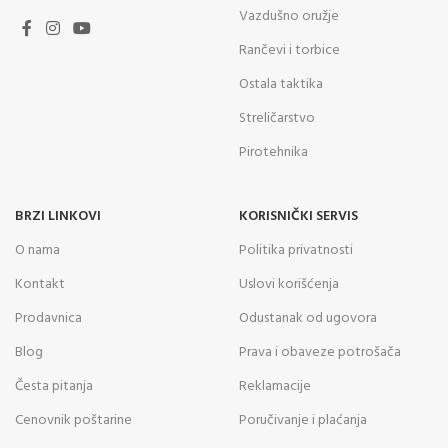
Vazdušno oružje
Rančevi i torbice
Ostala taktika
Streličarstvo
Pirotehnika
BRZI LINKOVI
KORISNIČKI SERVIS
O nama
Politika privatnosti
Kontakt
Uslovi korišćenja
Prodavnica
Odustanak od ugovora
Blog
Prava i obaveze potrošača
Česta pitanja
Reklamacije
Cenovnik poštarine
Poručivanje i plaćanja