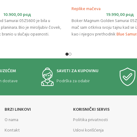
Replike mačeva
10.900,00
рсд
19.990,00
рсд
nd Samurai 05ZS600 je bila u
Boker Magnum Golden Samurai 05ZS
 planinara. Bio je miroljubiv čovek,
mač sam otkriva svoju tajnu kad se i
k branio u slučaju opasnosti.
kao i njegov prethodnik
Blue Samur
ivnike svojim sposobnostima i
visoko ugljeničnog čelika nije naoštr
namenjeno za upotrebu. Kada je iz
je svetlucava zlatna boja koja je nj
znak. Vešto dizajnirana Tsuba u bro
finiširana sa zlatnim akcentima. Drš
OUZEĆEM
SAVETI ZA KUPOVINU
omotana crnom pamučnom tkaninom.
om dostave
Podrška za odabir
“tsuba” i delovi na koricama su od m
drvene korice od bambusa.
BRZI LINKOVI
KORISNIČKI SERVIS
O nama
Politika privatnosti
Kontakt
Uslovi korišćenja