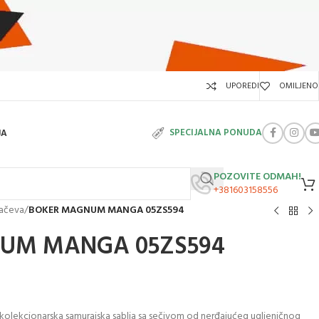
UPOREDI
OMILJENO
SPECIJALNA PONUDA
JA
POZOVITE ODMAH!
+381603158556
mačeva
/
BOKER MAGNUM MANGA 05ZS594
UM MANGA 05ZS594
lekcionarska samurajska sablja sa sečivom od nerđajućeg ugljeničnog