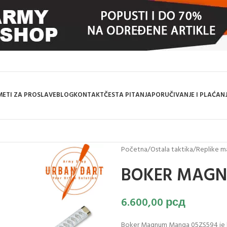
ETI ZA PROSLAVE
BLOG
KONTAKT
ČESTA PITANJA
PORUČIVANJE I PLAĆAN
Početna
/
Ostala taktika
/
Replike 
BOKER MAGN
6.600,00
рсд
Boker Magnum Manga 05ZS594 je ko