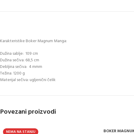
Karakteristike Boker Magnum Manga:
Dužina sablje:
109 cm
Dužina sečiva: 68,5 cm
Debljina sečiva: 4 mm
m
Težina: 1200 g
Materijal sečiva: ugljenični čelik
Povezani proizvodi
BOKER MAGNUM
NEMA NA STANJU