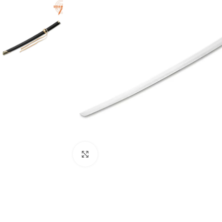
Klikni za uvećanje slike