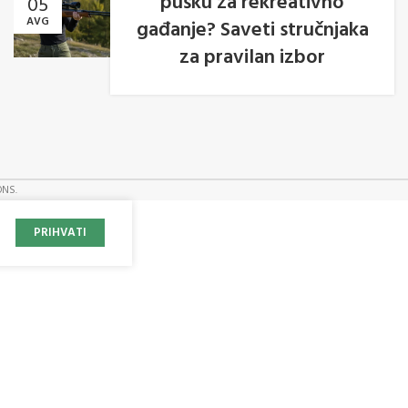
pušku za rekreativno
05
AVG
gađanje? Saveti stručnjaka
za pravilan izbor
ONS.
PRIHVATI