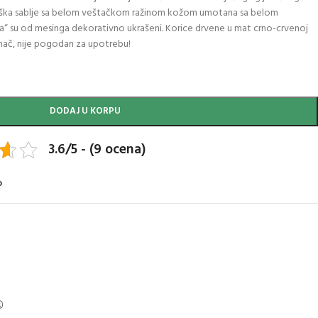
 Drška sablje sa belom veštačkom ražinom kožom umotana sa belom
a“ su od mesinga dekorativno ukrašeni. Korice drvene u mat crno-crvenoj
ač, nije pogodan za upotrebu!
DODAJ U KORPU
3.6/5 - (9 ocena)
o