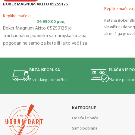
BOKER MAGNUM AKITO 05ZS9126
Replike mačeva
Replike mačeva
Katana Boker Bli
26.990,00
рсд
vlasništvu slepog
Boker Magnum Akito 05ZS9126 je
ali mač ga je uve
tradicionalna japanska samurajska katana
Savladao je prot
pogodan ne samo za kate ili Iaito već i za
hrabrošću.
prave testove sečenja.
Sečivo
je od nerđajućeg
ugljeničnog
čelika
1045 sa finim satenskim
finišom vrlo visokog kvaliteta. Sečivo se
BRZA ISPORUKA
PLAĆANJE P
takodje moze ostriti po potrebi. Izuzetno
Brzo slanje porudžbina
Platite prilik
stabilna konstrukcija daje autentičan izgled
prave borbene katane. Sečivo je kontinuirano
skoro do kraja drške obezbeđeno sa 2
mekugisa. Samurajska katana se isporučuje sa
KATEGORIJE
drvenim lakiranim koricama zajedno sa
Odeća i obuća
tradicionalnim očima (Kurigata i Shito-Dome)
Samoodbrana