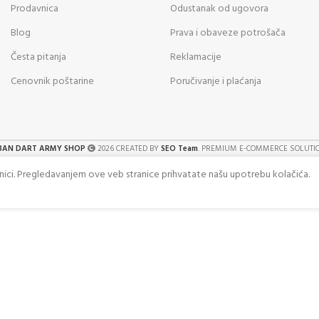
Prodavnica
Odustanak od ugovora
Blog
Prava i obaveze potrošača
Česta pitanja
Reklamacije
Cenovnik poštarine
Poručivanje i plaćanja
BAN DART ARMY SHOP
2026 CREATED BY
SEO Team
. PREMIUM E-COMMERCE SOLUTI
anici. Pregledavanjem ove veb stranice prihvatate našu upotrebu kolačića.