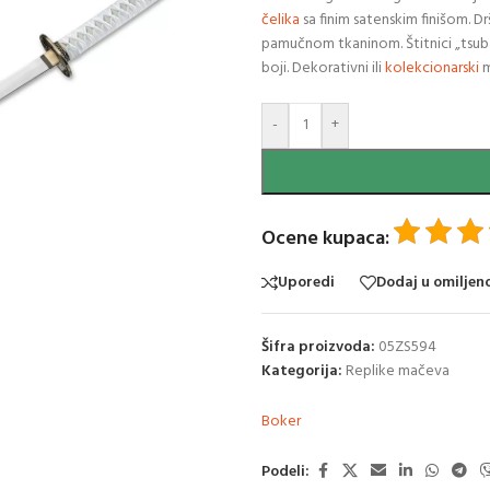
čelika
sa finim satenskim finišom.
pamučnom tkaninom. Štitnici „tsub
boji. Dekorativni ili
kolekcionarski
m
-
+
Ocene kupaca:
Uporedi
Dodaj u omiljen
Šifra proizvoda:
05ZS594
Kategorija:
Replike mačeva
Boker
Podeli: