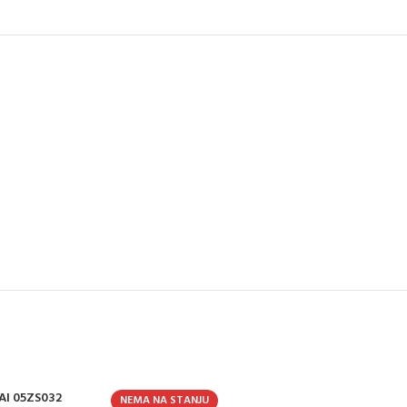
I 05ZS032
NEMA NA STANJU