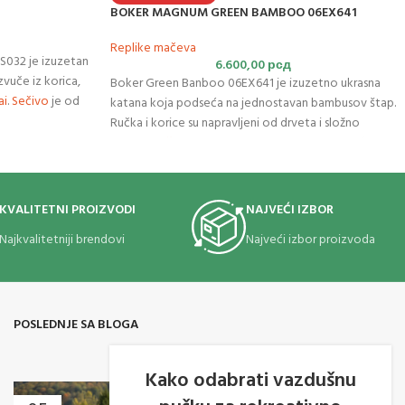
BOKER MAGNUM GREEN BAMBOO 06EX641
Replike mačeva
032 je izuzetan
6.600,00
рсд
zvuče iz korica,
Boker Green Banboo 06EX641 je izuzetno ukrasna
ai
.
Sečivo
je od
katana koja podseća na jednostavan bambusov štap.
eni ni
Ručka i korice su napravljeni od drveta i složno
rađen mač uočena
obojeni,
oštrica
satenski obrađena od nerđajućeg
egov zaštitni
ugljeničnog
čelika
. Dekorativna-kolekcionarska
nzanoj boji
katana, nije naoštrena i nije predviđena za upotrebu.
ka katane
KVALITETNI PROIZVODI
NAJVEĆI IZBOR
 Štitnici
Najkvalitetniji brendovi
Najveći izbor proizvoda
esinga. Lakirane
POSLEDNJE SA BLOGA
Kako odabrati vazdušnu