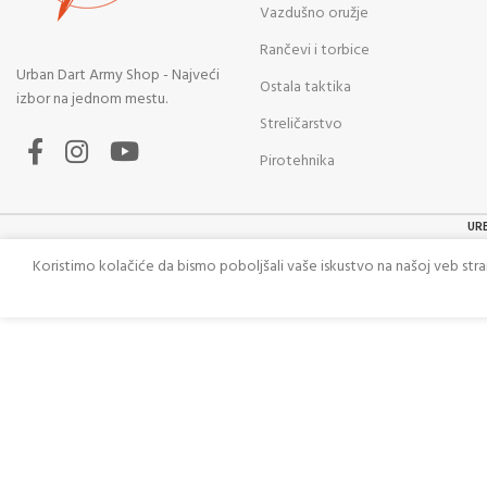
Vazdušno oružje
Rančevi i torbice
Urban Dart Army Shop - Najveći
Ostala taktika
izbor na jednom mestu.
Streličarstvo
Pirotehnika
UR
Koristimo kolačiće da bismo poboljšali vaše iskustvo na našoj veb str