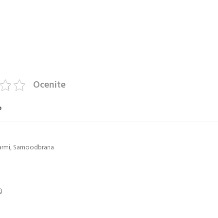
Ocenite
o
armi
,
Samoodbrana