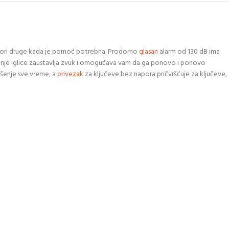
pozori druge kada je pomoć potrebna. Prodorno
glasan
alarm od 130 dB ima
ćanje iglice zaustavlja zvuk i omogućava vam da ga ponovo i ponovo
ošenje sve vreme, a
privezak
za ključeve bez napora pričvršćuje za ključeve,