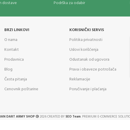
om dostave
Podrška za odabir
BRZI LINKOVI
KORISNIČKI SERVIS
O nama
Politika privatnosti
Kontakt
Uslovi korišćenja
Prodavnica
Odustanak od ugovora
Blog
Prava i obaveze potrošača
Česta pitanja
Reklamacije
Cenovnik poštarine
Poručivanje i plaćanja
BAN DART ARMY SHOP
2026 CREATED BY
SEO Team
. PREMIUM E-COMMERCE SOLUTI