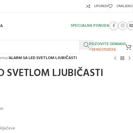
UPOREDI
OMILJENO
SPECIJALNA PONUDA
JA
POZOVITE ODMAH!
+381603158556
rema
/
ALARM SA LED SVETLOM LJUBIČASTI
D SVETLOM LJUBIČASTI
cm
a ključeve