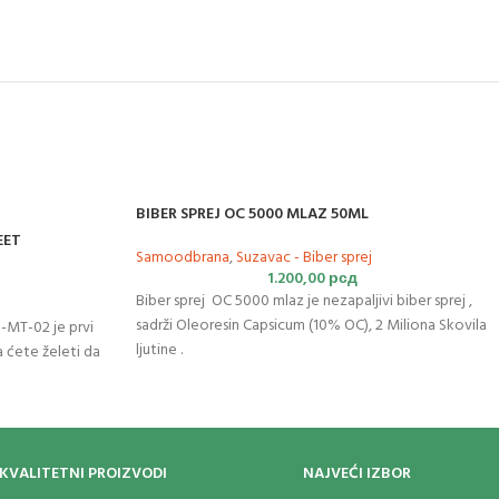
BIBER SPREJ OC 5000 MLAZ 50ML
EET
Samoodbrana
,
Suzavac - Biber sprej
1.200,00
рсд
Biber sprej OC 5000 mlaz je nezapaljivi biber sprej ,
sadrži Oleoresin Capsicum (10% OC), 2 Miliona Skovila
-MT-02 je prvi
ljutine .
a ćete želeti da
KVALITETNI PROIZVODI
NAJVEĆI IZBOR