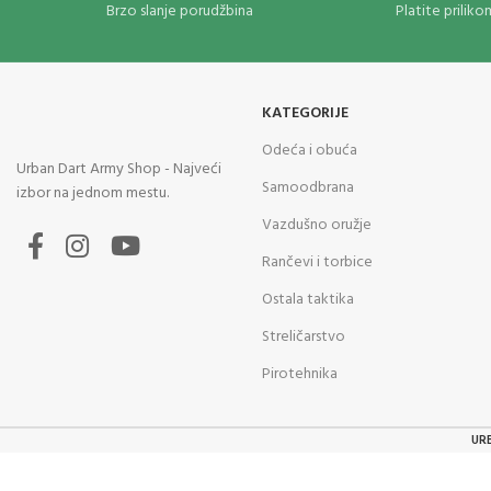
Ostanite bezbedni uz besplatnu obuku o
Brzo slanje porudžbina
Platite prilik
bezbednosti. Osećajte se sigurno sa svakim SABRE
proizvodom. Pakovanje uključuje linkove do
besplatnih video zapisa o obuci, tako da budete
spremniji da koristite svoj SABRE biber gel.
KATEGORIJE
Odeća i obuća
Urban Dart Army Shop - Najveći
Samoodbrana
izbor na jednom mestu.
Vazdušno oružje
Rančevi i torbice
Ostala taktika
Streličarstvo
Pirotehnika
UR