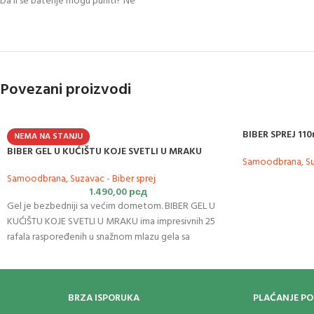
Da li se baterije mogu puniti? Ne
Povezani proizvodi
BIBER SPREJ 110
NEMA NA STANJU
BIBER GEL U KUĆIŠTU KOJE SVETLI U MRAKU
Samoodbrana
,
Su
Samoodbrana
,
Suzavac - Biber sprej
1.490,00
рсд
Gel je bezbedniji sa većim dometom. BIBER GEL U
KUĆIŠTU KOJE SVETLI U MRAKU ima impresivnih 25
rafala raspoređenih u snažnom mlazu gela sa
dometom od 12 stopa (4 metra). Biber gel je
otporan na udar vetra i može se koristiti i u
zatvorenom prostoru za razliku od tradicionalnih
BRZA ISPORUKA
PLAĆANJE P
sprejeva za biber