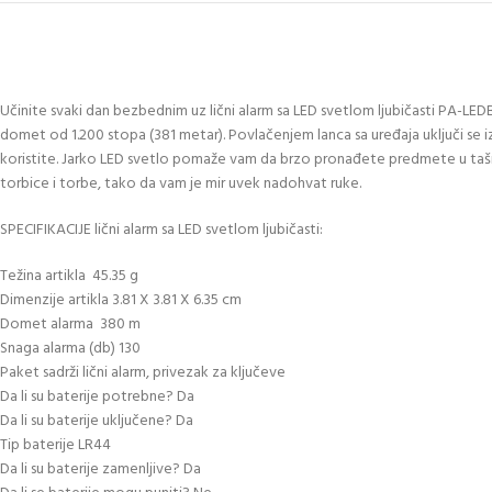
Učinite svaki dan bezbednim uz lični alarm sa LED svetlom ljubičasti PA-LE
domet od 1.200 stopa (381 metar). Povlačenjem lanca sa uređaja uključi se
koristite. Jarko LED svetlo pomaže vam da brzo pronađete predmete u tašni 
torbice i torbe, tako da vam je mir uvek nadohvat ruke.
SPECIFIKACIJE lični alarm sa LED svetlom ljubičasti:
Težina artikla 45.35 g
Dimenzije artikla 3.81 X 3.81 X 6.35 cm
Domet alarma 380 m
Snaga alarma (db) 130
Paket sadrži lični alarm, privezak za ključeve
Da li su baterije potrebne? Da
Da li su baterije uključene? Da
Tip baterije LR44
Da li su baterije zamenljive? Da