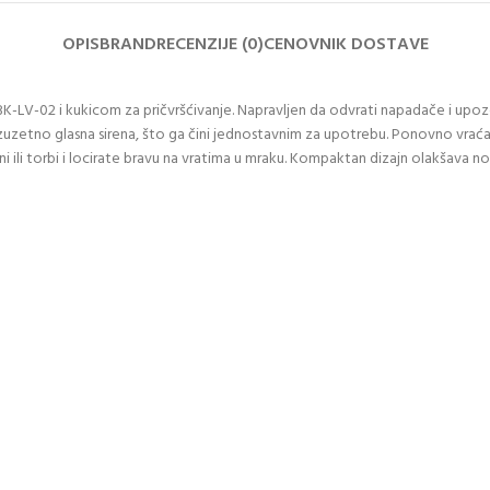
OPIS
BRAND
RECENZIJE (0)
CENOVNIK DOSTAVE
DBK-LV-02 i kukicom za pričvršćivanje. Napravljen da odvrati napadače i u
 izuzetno glasna sirena, što ga čini jednostavnim za upotrebu. Ponovno vra
ili torbi i locirate bravu na vratima u mraku. Kompaktan dizajn olakšava n