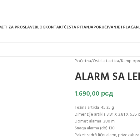
ETI ZA PROSLAVE
BLOG
KONTAKT
ČESTA PITANJA
PORUČIVANJE I PLAĆAN
Početna
/
Ostala taktika
/
Kamp op
ALARM SA LE
1.690,00
рсд
Težina artikla 45.35 g
Dimenzije artikla 3.81 X 3.81 X 6.35 
Domet alarma 380 m
Snaga alarma (db) 130
Paket sadrži lični alarm, privezak z