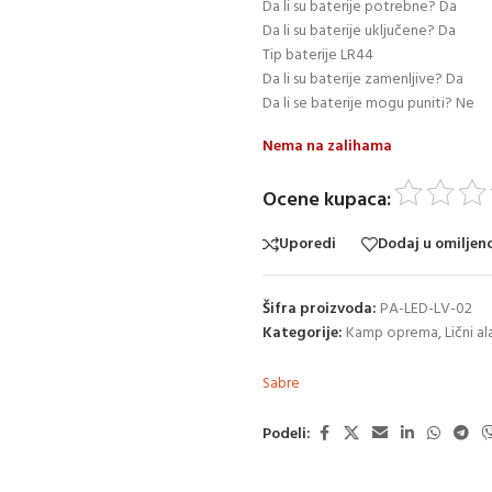
Da li su baterije potrebne? Da
Da li su baterije uključene? Da
Tip baterije LR44
Da li su baterije zamenljive? Da
Da li se baterije mogu puniti? Ne
Nema na zalihama
Ocene kupaca:
Uporedi
Dodaj u omiljen
Šifra proizvoda:
PA-LED-LV-02
Kategorije:
Kamp oprema
,
Lični al
Sabre
Podeli: