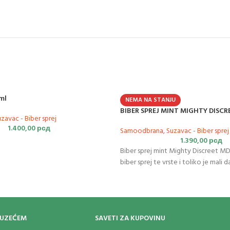
ml
NEMA NA STANJU
BIBER SPREJ MINT MIGHTY DISCR
zavac - Biber sprej
1.400,00
рсд
Samoodbrana
,
Suzavac - Biber sprej
1.390,00
рсд
Biber sprej mint Mighty Discreet MD
biber sprej te vrste i toliko je mali d
OUZEĆEM
SAVETI ZA KUPOVINU