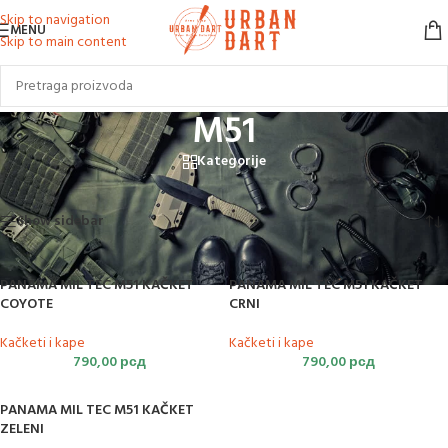
Skip to navigation
MENU
Skip to main content
M51
Kategorije
Početna
/
Proizvod označen „M51“
Prikazano je svih 3 rezultata
Show sidebar
PANAMA MIL TEC M51 KAČKET
PANAMA MIL TEC M51 KAČKET
COYOTE
CRNI
Kačketi i kape
Kačketi i kape
790,00
рсд
790,00
рсд
PANAMA MIL TEC M51 KAČKET
ZELENI