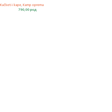
Kačketi i kape
,
Kamp oprema
790,00
рсд