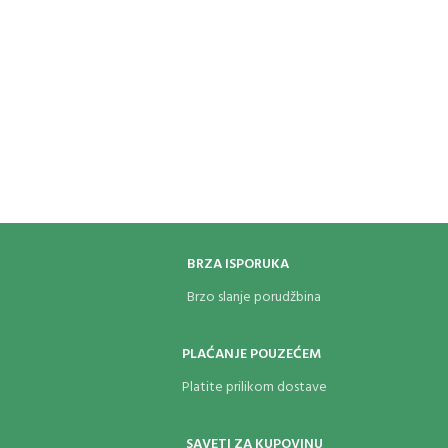
BRZA ISPORUKA
Brzo slanje porudžbina
PLAĆANJE POUZEĆEM
Platite prilikom dostave
SAVETI ZA KUPOVINU