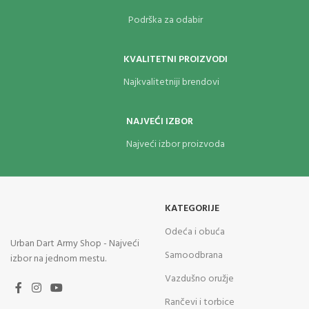
Podrška za odabir
KVALITETNI PROIZVODI
Najkvalitetniji brendovi
NAJVEĆI IZBOR
Najveći izbor proizvoda
KATEGORIJE
Odeća i obuća
Urban Dart Army Shop - Najveći
Samoodbrana
izbor na jednom mestu.
Vazdušno oružje
Rančevi i torbice