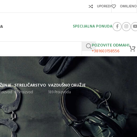
UPOREDI
OMILJENO
SPECIJALNA PONUDA
JA
POZOVITE ODMAH!
+381603158556
ŽENJE
STRELIČARSTVO
VAZDUŠNO ORUŽJE
Proizvod
61 Proizvod
189 Proizvoda
Show
9
12
18
24