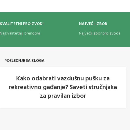
KVALITETNI PROIZVODI
NAJVEĆI IZBOR
Najkvalitetniji brendovi
Najveći izbor proizvoda
POSLEDNJE SA BLOGA
Kako odabrati vazdušnu pušku za
rekreativno gađanje? Saveti stručnjaka
05
za pravilan izbor
AVG