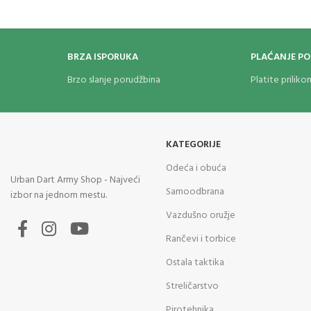
BRZA ISPORUKA
PLAĆANJE P
Brzo slanje porudžbina
Platite prilik
KATEGORIJE
Odeća i obuća
Urban Dart Army Shop - Najveći
Samoodbrana
izbor na jednom mestu.
Vazdušno oružje
Rančevi i torbice
Ostala taktika
Streličarstvo
Pirotehnika