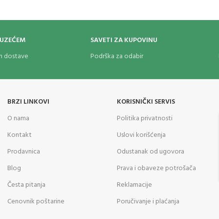
OUZEĆEM
SAVETI ZA KUPOVINU
om dostave
Podrška za odabir
BRZI LINKOVI
KORISNIČKI SERVIS
O nama
Politika privatnosti
Kontakt
Uslovi korišćenja
Prodavnica
Odustanak od ugovora
Blog
Prava i obaveze potrošača
Česta pitanja
Reklamacije
Cenovnik poštarine
Poručivanje i plaćanja