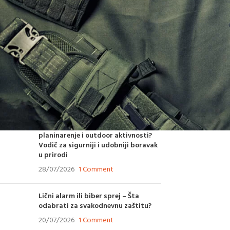
POSLEDNJE SA BLOGA
Kako odabrati vazdušnu pušku za
rekreativno gađanje? Saveti
stručnjaka za pravilan izbor
05/08/2026
1 Comment
Kako odabrati vojne čizme za
planinarenje i outdoor aktivnosti?
Vodič za sigurniji i udobniji boravak
u prirodi
28/07/2026
1 Comment
Lični alarm ili biber sprej – Šta
odabrati za svakodnevnu zaštitu?
20/07/2026
1 Comment