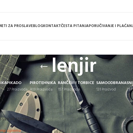
ETI ZA PROSLAVE
BLOG
KONTAKT
ČESTA PITANJA
PORUČIVANJE I PLAĆAN
lenjir
IKA
PIKADO
PIROTEHNIKA
RANČEVI I TORBICE
SAMOODBRANA
SNI
27 Proizvoda
409 Proizvoda
157 Proizvoda
131 Proizvod
21 
d označen „lenjir“
 LENJIR 15798000
amp oprema