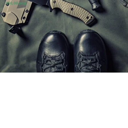
950,00
рсд