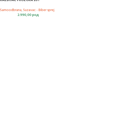
RAZBIJAČ PROZORA 2U1
Samoodbrana
,
Suzavac - Biber sprej
2.990,00
рсд