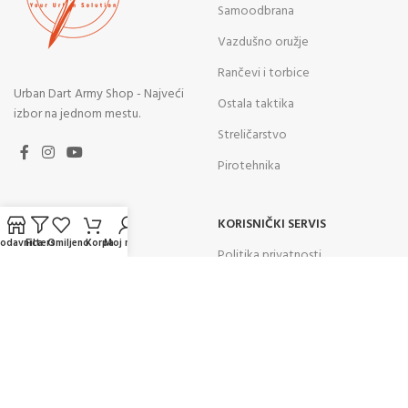
Samoodbrana
Vazdušno oružje
Rančevi i torbice
Urban Dart Army Shop - Najveći
Ostala taktika
izbor na jednom mestu.
Streličarstvo
Pirotehnika
BRZI LINKOVI
KORISNIČKI SERVIS
rodavnica
Filters
Omiljeno
Korpa
Moj nalog
O nama
Politika privatnosti
Kontakt
Uslovi korišćenja
Prodavnica
Odustanak od ugovora
Blog
Prava i obaveze potrošača
Česta pitanja
Reklamacije