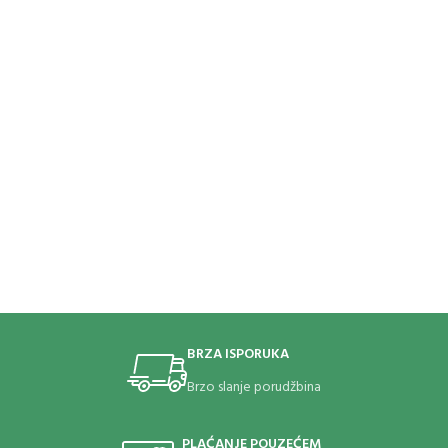
BRZA ISPORUKA
Brzo slanje porudžbina
PLAĆANJE POUZEĆEM