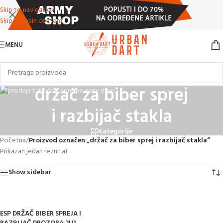
Skip to navigation
Skip to main content
MENU
držač za biber sprej
i razbijač stakla
Kategorije
Početna
/
Proizvod označen „držač za biber sprej i razbijač stakla“
Prikazan jedan rezultat
Show sidebar
ESP DRŽAČ BIBER SPREJA I