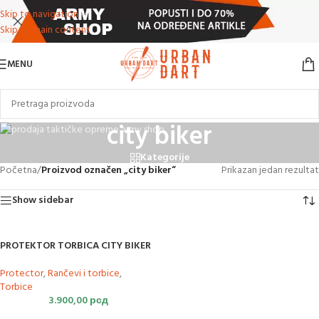
Skip to navigation
Skip to main content
MENU
city biker
Kategorije
Početna
/
Proizvod označen „city biker“
Prikazan jedan rezultat
Show sidebar
PROTEKTOR TORBICA CITY BIKER
Protector
,
Rančevi i torbice
,
Torbice
3.900,00
рсд