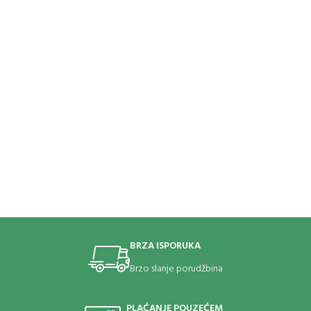
BRZA ISPORUKA
Brzo slanje porudžbina
PLAĆANJE POUZEĆEM