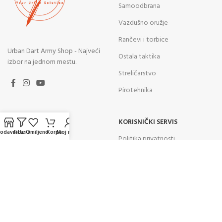
Samoodbrana
Vazdušno oružje
Rančevi i torbice
Urban Dart Army Shop - Najveći
Ostala taktika
izbor na jednom mestu.
Streličarstvo
Pirotehnika
BRZI LINKOVI
KORISNIČKI SERVIS
rodavnica
Filters
Omiljeno
Korpa
Moj nalog
O nama
Politika privatnosti
Kontakt
Uslovi korišćenja
Prodavnica
Odustanak od ugovora
Blog
Prava i obaveze potrošača
Česta pitanja
Reklamacije