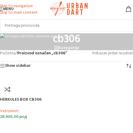
Skip to navigation
MENU
Skip to main content
cb306
Kategorije
Početna
/
Proizvod označen „cb306“
Prikazan jedan rezultat
Show sidebar
HERKULES BOX CB306
Vatrometi
28.900,00
рсд