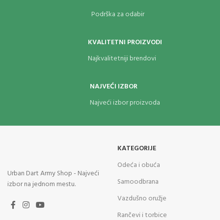
Podrška za odabir
KVALITETNI PROIZVODI
Najkvalitetniji brendovi
NAJVEĆI IZBOR
Najveći izbor proizvoda
KATEGORIJE
Odeća i obuća
Urban Dart Army Shop - Najveći
Samoodbrana
izbor na jednom mestu.
Vazdušno oružje
Rančevi i torbice