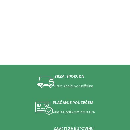
BRZA ISPORUKA
Brzo slanje porudžbina
PLAĆANJE POUZEĆEM
Platite prilikom dostave
SAVETI ZA KUPOVINU