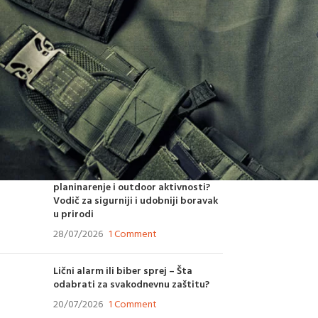
POSLEDNJE SA BLOGA
Kako odabrati vazdušnu pušku za
rekreativno gađanje? Saveti
stručnjaka za pravilan izbor
05/08/2026
1 Comment
Kako odabrati vojne čizme za
planinarenje i outdoor aktivnosti?
Vodič za sigurniji i udobniji boravak
u prirodi
28/07/2026
1 Comment
Lični alarm ili biber sprej – Šta
odabrati za svakodnevnu zaštitu?
20/07/2026
1 Comment