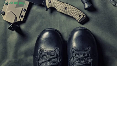
3.300,00
рсд