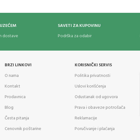
OUZEĆEM
SAVETI ZA KUPOVINU
om dostave
Podrška za odabir
BRZI LINKOVI
KORISNIČKI SERVIS
O nama
Politika privatnosti
Kontakt
Uslovi korišćenja
Prodavnica
Odustanak od ugovora
Blog
Prava i obaveze potrošača
Česta pitanja
Reklamacije
Cenovnik poštarine
Poručivanje i plaćanja