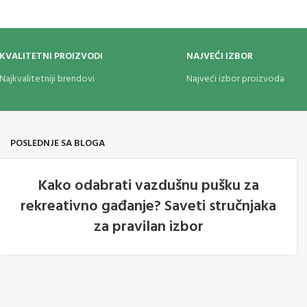
KVALITETNI PROIZVODI
NAJVEĆI IZBOR
Najkvalitetniji brendovi
Najveći izbor proizvoda
POSLEDNJE SA BLOGA
Kako odabrati vazdušnu pušku za
rekreativno gađanje? Saveti stručnjaka
05
za pravilan izbor
AVG