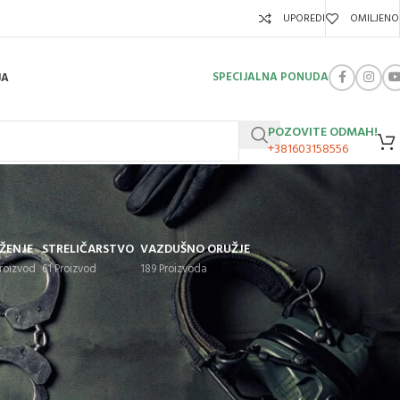
UPOREDI
OMILJENO
SPECIJALNA PONUDA
JA
POZOVITE ODMAH!
+381603158556
ŽENJE
STRELIČARSTVO
VAZDUŠNO ORUŽJE
Proizvod
61 Proizvod
189 Proizvoda
Show
9
12
18
24