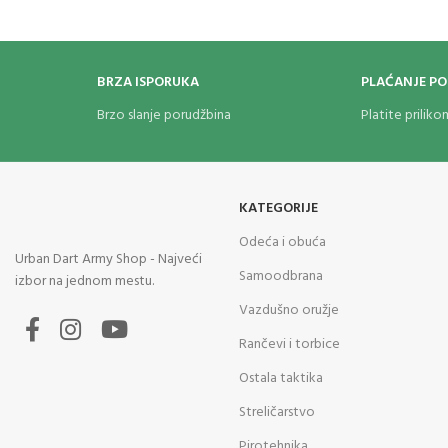
BRZA ISPORUKA
PLAĆANJE P
Brzo slanje porudžbina
Platite prilik
KATEGORIJE
Odeća i obuća
Urban Dart Army Shop - Najveći
Samoodbrana
izbor na jednom mestu.
Vazdušno oružje
Rančevi i torbice
Ostala taktika
Streličarstvo
Pirotehnika