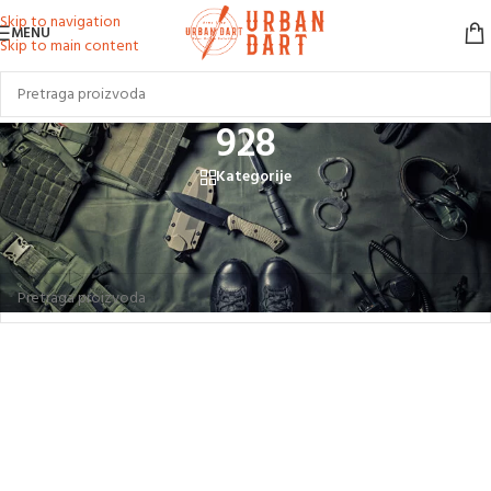
Skip to navigation
MENU
Skip to main content
928
Kategorije
Početna
/
Proizvod označen „928“
Nijedan proizvod ne odgovara izabranim kriterijumima.