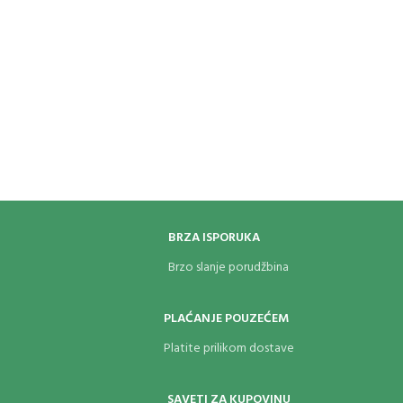
BRZA ISPORUKA
Brzo slanje porudžbina
PLAĆANJE POUZEĆEM
Platite prilikom dostave
SAVETI ZA KUPOVINU