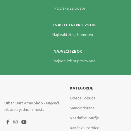
Podrška za odabir
KVALITETNI PROIZVODI
Najkvalitetniji brendovi
NAJVEĆI IZBOR
Najveći izbor proizvoda
KATEGORIJE
Odeća i obuća
Urban Dart Army Shop - Najveći
Samoodbrana
izbor na jednom mestu.
Vazdušno oružje
Rančevi i torbice