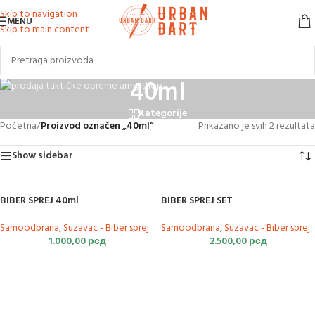
Skip to navigation
MENU
Skip to main content
40ml
Kategorije
Početna
/
Proizvod označen „40ml“
Prikazano je svih 2 rezultata
Show sidebar
BIBER SPREJ 40ml
BIBER SPREJ SET
Samoodbrana
,
Suzavac - Biber sprej
Samoodbrana
,
Suzavac - Biber sprej
1.000,00
рсд
2.500,00
рсд