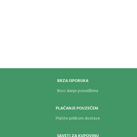
BRZA ISPORUKA
Brzo slanje porudžbina
PLAĆANJE POUZEĆEM
Platite prilikom dostave
SAVETI ZA KUPOVINU