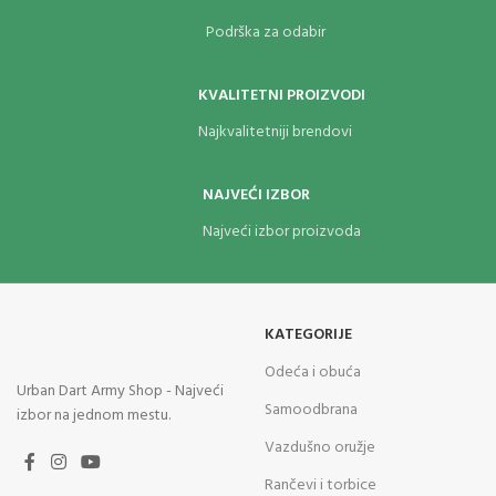
Podrška za odabir
KVALITETNI PROIZVODI
Najkvalitetniji brendovi
NAJVEĆI IZBOR
Najveći izbor proizvoda
KATEGORIJE
Odeća i obuća
Urban Dart Army Shop - Najveći
Samoodbrana
izbor na jednom mestu.
Vazdušno oružje
Rančevi i torbice