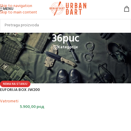
Skip to navigation
MENU
Skip to main content
36puc
Kategorije
Početna
/
Proizvod označen „36puc“
Prikazan jedan rezultat
Show sidebar
NEMA NA STANJU
EUFORIJA BOX JW200
Vatrometi
5.900,00
рсд